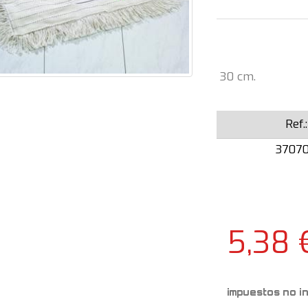
30 cm.
Ref.:
3707
5,38 
impuestos no i