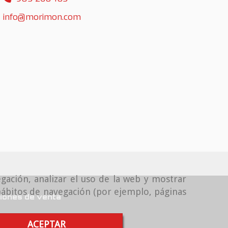
info
morimon.com
gación, analizar el uso de la web y mostrar
 hábitos de navegación (por ejemplo, páginas
iones de venta
ACEPTAR
de Privacidad