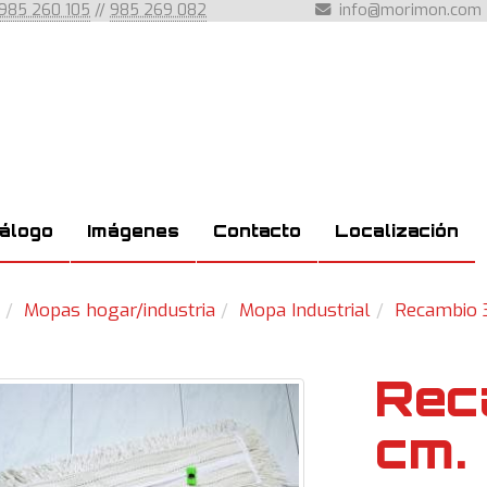
985 260 105
//
985 269 082
info
morimon.com
álogo
Imágenes
Contacto
Localización
Mopas hogar/industria
Mopa Industrial
Recambio 
Rec
cm.