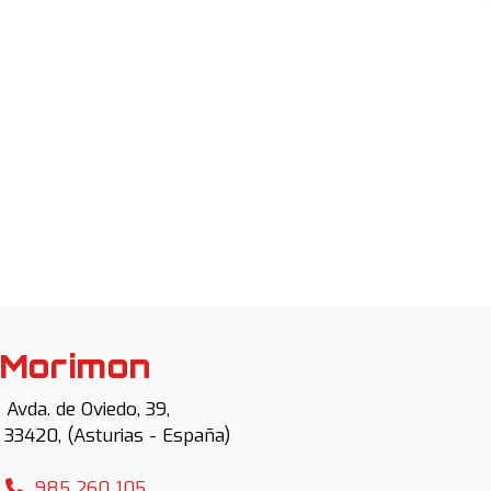
Morimon
Avda. de Oviedo, 39,
,
33420
,
(Asturias - España)
985 260 105