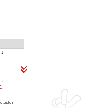
00
€
ncluidos